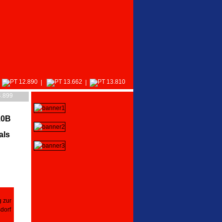
|
|
10B
als
g zur
dorf