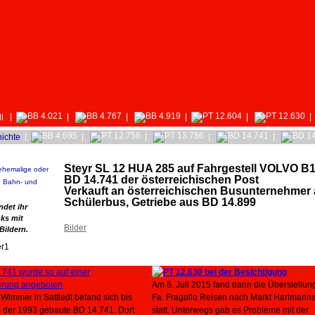
|
|
|
|
|
|
l
|
|
|
|
|
ichte
Steyr SL 12 HUA 285 auf Fahrgestell VOLVO B
 ehemalige oder
BD 14.741 der österreichischen Post
e Bahn- und
Verkauft an österreichischen Busunternehmer 
Schülerbus, Getriebe aus BD 14.899
ndet ihr
nks mit
Bilder
Bildern.
Am 6. Juli 2015 fand dann die Überstellun
Wimmer in Sattledt befand sich bis
Fa. Fragollo Reisen nach Markt Hartmanns
5 der 1993 gebaute BD 14.741. Dort
statt. Unterwegs gab es Probleme mit der