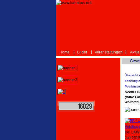
|
|
|
Home
Bilder
Veranstaltungen
Aktuel
Gesch
Übersicht
besichtigt
Postbusse
Rechts fi
graue Li
weiteren 
Bei LKW 
Juli 201