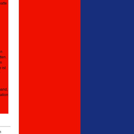
atte
en
ten.
nn
 ist
r
mand,
ation
n