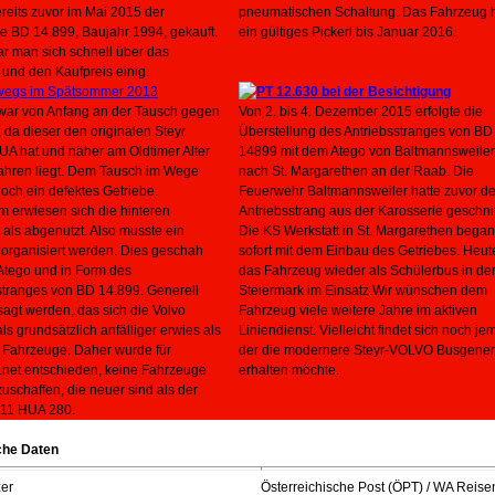
reits zuvor im Mai 2015 der
pneumatischen Schaltung. Das Fahrzeug h
he BD 14.899, Baujahr 1994, gekauft.
ein gültiges Pickerl bis Januar 2016.
r man sich schnell über das
 und den Kaufpreis einig.
war von Anfang an der Tausch gegen
Von 2. bis 4. Dezember 2015 erfolgte die
 da dieser den originalen Steyr
Überstellung des Antriebsstranges von BD
UA hat und näher am Oldtimer Alter
14899 mit dem Atego von Baltmannsweiler
ahren liegt. Dem Tausch im Wege
nach St. Margarethen an der Raab. Die
doch ein defektes Getriebe.
Feuerwehr Baltmannsweiler hatte zuvor d
 erwiesen sich die hinteren
Antriebsstrang aus der Karosserie geschnit
als abgenutzt. Also musste ein
Die KS Werkstatt in St. Margarethen bega
 organisiert werden. Dies geschah
sofort mit dem Einbau des Getriebes. Heute
Atego und in Form des
das Fahrzeug wieder als Schülerbus in de
stranges von BD 14.899. Generell
Steiermark im Einsatz.Wir wünschen dem
agt werden, das sich die Volvo
Fahrzeug viele weitere Jahre im aktiven
ls grundsätzlich anfälliger erwies als
Liniendienst. Vielleicht findet sich noch je
r Fahrzeuge. Daher wurde für
der die modernere Steyr-VOLVO Busgener
net entschieden, keine Fahrzeuge
erhalten möchte.
uschaffen, die neuer sind als der
 11 HUA 280.
che Daten
zer
Österreichische Post (ÖPT) / WA Reise