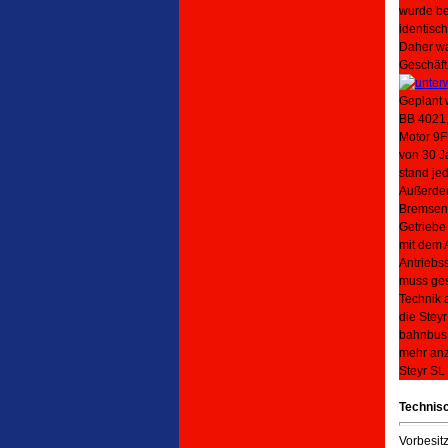
wurde be
identisc
Daher wa
Geschäft
Geplant 
BB 4021,
Motor 9F
von 30 J
stand je
Außerdem
Bremsen 
Getriebe
mit dem 
Antriebs
muss ges
Technik a
die Stey
bahnbus.
mehr anz
Steyr SL
Technis
Vorbesit